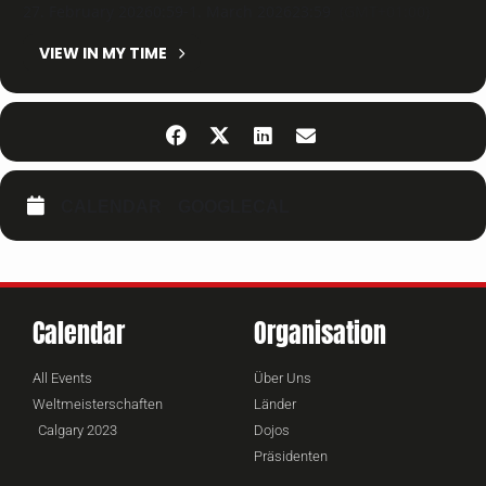
27. February 2026
0:59
-
1. March 2026
23:59
(GMT+01:00)
VIEW IN MY TIME
CALENDAR
GOOGLECAL
Calendar
Organisation
All Events
Über Uns
Weltmeisterschaften
Länder
Calgary 2023
Dojos
Präsidenten