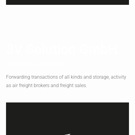
3V Solution GmbH
KELSTERBACH, GERMANY
Forwarding transactions of all kinds and storage, activity
as air freight brokers and freight sales.