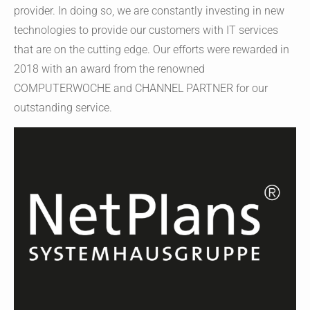
provider. In doing so, we are constantly investing in new
technologies to provide our customers with IT services
that are on the cutting edge. Our efforts were rewarded in
2018 with an award from the renowned
COMPUTERWOCHE and CHANNEL PARTNER for our
outstanding service.