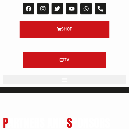
SHOP
TV
P
ARTNERS AND
S
PONSORS