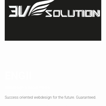
ENGII
Webdesign & Social Media
Success oriented webdesign for the future. Guaranteed.