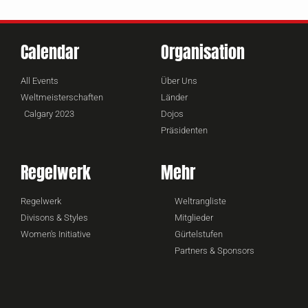
Calendar
Organisation
All Events
Über Uns
Weltmeisterschaften
Länder
Calgary 2023
Dojos
Präsidenten
Regelwerk
Mehr
Regelwerk
Weltrangliste
Divisons & Styles
Mitglieder
Women's Initiative
Gürtelstufen
Partners & Sponsors