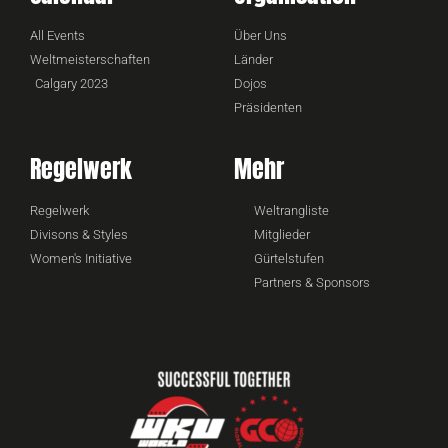
All Events
Über Uns
Weltmeisterschaften
Länder
Calgary 2023
Dojos
Präsidenten
Regelwerk
Mehr
Regelwerk
Weltrangliste
Divisons & Styles
Mitglieder
Women's Initiative
Gürtelstufen
Partners & Sponsors