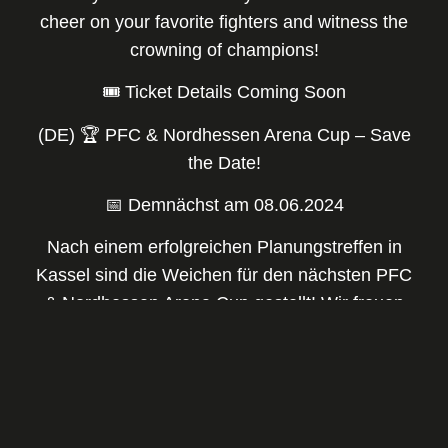
cheer on your favorite fighters and witness the
crowning of champions!
🎟 Ticket Details Coming Soon
(DE) 🏆 PFC & Nordhessen Arena Cup – Save
the Date!
📅 Demnächst am 08.06.2024
Nach einem erfolgreichen Planungstreffen in
Kassel sind die Weichen für den nächsten PFC
& Nordhessen Arena Cup gestellt! Wir freuen
uns schon auf das Jahr 2024 und können es
kaum erwarten, der Kickbox-Community dieses
Event zu präsentieren. Es wird ein
unvergessliches Erlebnis sein!