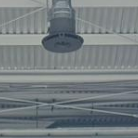
L
atest News