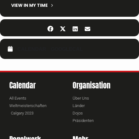
VIEW IN MY TIME
CALENDAR
GOOGLECAL
Calendar
Organisation
All Events
Über Uns
Weltmeisterschaften
Länder
Calgary 2023
Dojos
Präsidenten