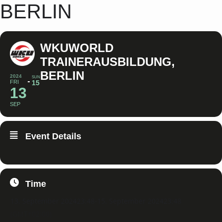
BERLIN
WKUWORLD
TRAINERAUSBILDUNG,
BERLIN
2024
SUN
FRI
15
13
SEP
Event Details
Time
13. September 2024
23:48
-
15. September 2024
23:48
(GMT+02:00)