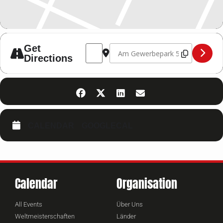
Address - Seminar mit Peter "Sugarfoot
Destination Address - Seminar m
Get
Directions
CALENDAR
GOOGLECAL
Calendar
Organisation
All Events
Über Uns
Weltmeisterschaften
Länder