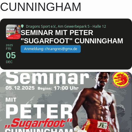
CUNNINGHAM
Dragons Sport e.V.
, Am Gewerbepark 5 - Halle 12
SEMINAR MIT PETER
"SUGARFOOT" CUNNINGHAM
2025
Anmeldung: chr.angres@gmx.de
FRI
05
DEC