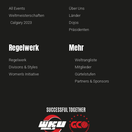
All Events
Über Uns
Weltmeisterschaften
Länder
Calgary 2023
Dojos
Präsidenten
Regelwerk
Mehr
Regelwerk
Weltrangliste
Divisons & Styles
Mitglieder
Women's Initiative
Gürtelstufen
Partners & Sponsors