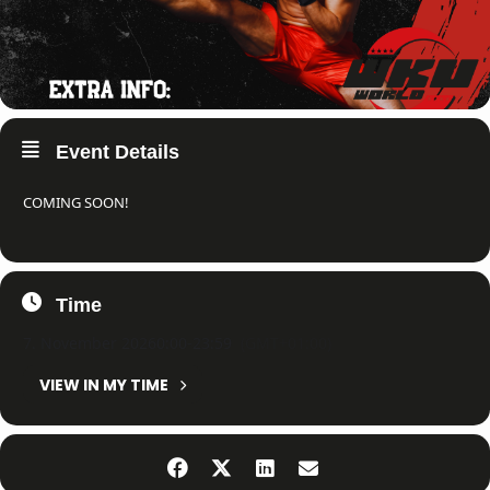
Event Details
COMING SOON!
Time
7. November 2026
0:00
-
23:59
(GMT+01:00)
VIEW IN MY TIME