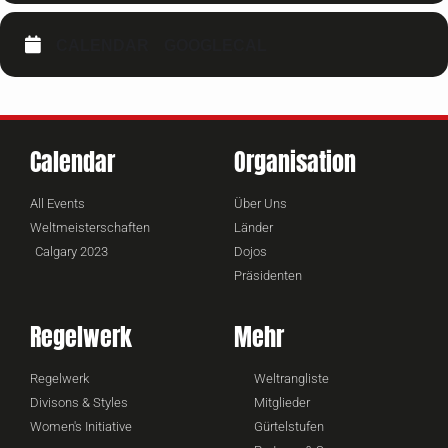
CALENDAR
GOOGLECAL
Calendar
Organisation
All Events
Über Uns
Weltmeisterschaften
Länder
Calgary 2023
Dojos
Präsidenten
Regelwerk
Mehr
Regelwerk
Weltrangliste
Divisons & Styles
Mitglieder
Women's Initiative
Gürtelstufen