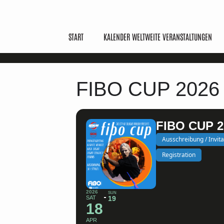
START
KALENDER WELTWEITE VERANSTALTUNGEN
FIBO CUP 2026
FIBO CUP 2
Ausschreibung / Invita
Registration
2026
SUN
SAT
19
18
APR