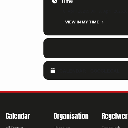
Time
18. April 2026
9:00
-
19. April 2026
20
VIEW IN MY TIME
CALENDAR
GOOGLECAL
Calendar
Organisation
Regelwer