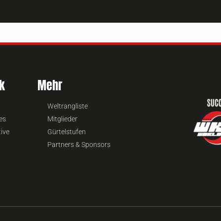
k
Mehr
Weltrangliste
es
Mitglieder
tive
Gürtelstufen
Partners & Sponsors