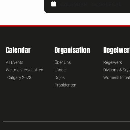
CALENDAR
GOOGLECAL
Calendar
Organisation
Regelwer
All Events
Über Uns
Regelwerk
Weltmeisterschaften
Länder
Divisons & Styl
Calgary 2023
Dojos
Women's Initia
Präsidenten