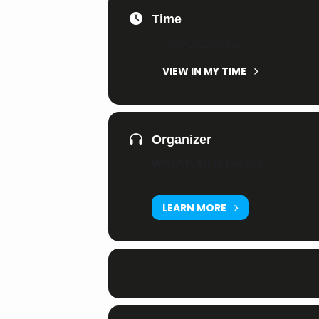
Time
19. July 2022
All Day
(GMT+02:00)
VIEW IN MY TIME
Organizer
WKUWORLD Greece
LEARN MORE