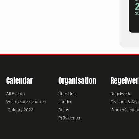
S
Calendar
Organisation
Regelwer
All Events
Über Uns
Regelwerk
Weltmeisterschaften
Länder
Divisons & Styl
Calgary 2023
Dojos
Women's Initia
Präsidenten