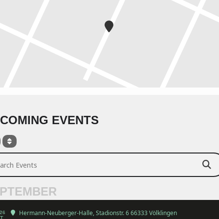
COMING EVENTS
ch Events
PTEMBER
Hermann-Neuberger-Halle
, Stadionstr. 6 66333 Völklingen
26
T