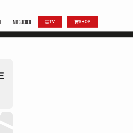
N
MITGLIEDER
TV
SHOP
E