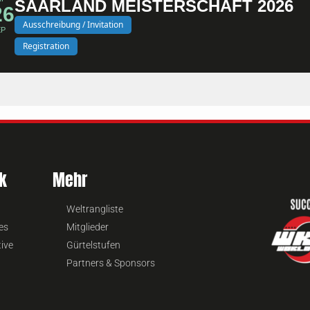
SAARLAND MEISTERSCHAFT 2026
26
Ausschreibung / Invitation
EP
Registration
k
Mehr
Weltrangliste
es
Mitglieder
tive
Gürtelstufen
Partners & Sponsors