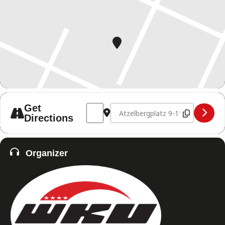
Address - WKUWORLD Gürtelprüfung [Po
Destination Address - WKUWORLD
Get
Directions
Organizer