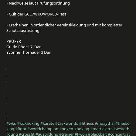
• Nachweise laut Prüfungsordnung⁠
• Gültiger GCO/WKUWORLD-Pass⁠
• Erscheinen in ordentlicher Vereinskleidung und mit kompletter
Schutzausrüstung⁠
PRÜFER ⁠
Guido Rödel, 7. Dan ⁠
Yvonne Thorhauer 3 Dan⁠
.⁠
.⁠
.⁠
.⁠
.⁠
.⁠
.⁠
.⁠
.⁠
.⁠
.⁠
#wku
#kickboxing
#karate
#taekwondo
#fitness
#muaythai
#thaibo
xing
#fight
#worldchampion
#boxen
#boxing
#martialarts
#weiterb
ildung
#crossfit
#ausbildung
#trainer
#kwon
#blackbelt
#concentrat