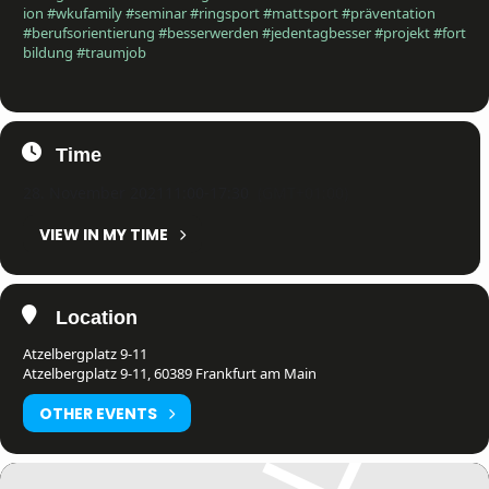
ion
#wkufamily
#seminar
#ringsport
#mattsport
#präventation
⁠
#berufsorientierung
#besserwerden
#jedentagbesser
#projekt
#fort
bildung
#traumjob
Time
28. November 2021
11:00
-
17:30
(GMT+01:00)
VIEW IN MY TIME
Location
Atzelbergplatz 9-11
Atzelbergplatz 9-11, 60389 Frankfurt am Main
OTHER EVENTS