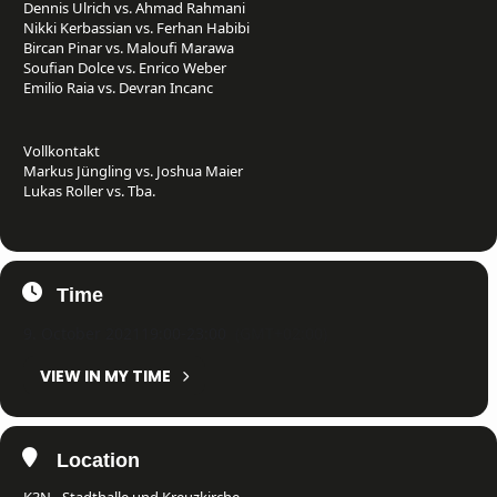
Dennis Ulrich vs. Ahmad Rahmani
Nikki Kerbassian vs. Ferhan Habibi
Bircan Pinar vs. Maloufi Marawa
Soufian Dolce vs. Enrico Weber
Emilio Raia vs. Devran Incanc
Vollkontakt
Markus Jüngling vs. Joshua Maier
Lukas Roller vs. Tba.
Time
9. October 2021
19:00
-
23:00
(GMT+02:00)
VIEW IN MY TIME
Location