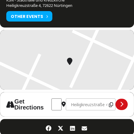
K3N - Stadthalle und Kreuzkirche
Heiligkreuzstraße 4, 72622 Nürtingen
OTHER EVENTS
Address - Professional Fight Night [Lly
Destination Address - Profession
Get
Directions