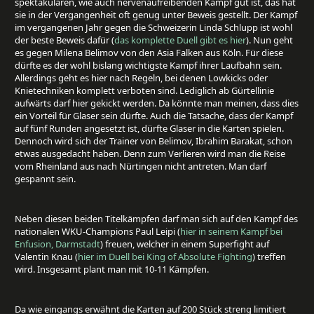
spektakulären, wie auch nervenaufreibenden Kampf gut ist, das hat
sie in der Vergangenheit oft genug unter Beweis gestellt. Der Kampf
im vergangenen Jahr gegen die Schweizerin Linda Schlupp ist wohl
der beste Beweis dafür (
das komplette Duell gibt es hier
). Nun geht
es gegen Milena Belimov von den Asia Falken aus Köln. Für diese
dürfte es der wohl bislang wichtigste Kampf ihrer Laufbahn sein.
Allerdings geht es hier nach Regeln, bei denen Lowkicks oder
Knietechniken komplett verboten sind. Lediglich ab Gürtellinie
aufwärts darf hier gekickt werden. Da könnte man meinen, dass dies
ein Vorteil für Glaser sein dürfte. Auch die Tatsache, dass der Kampf
auf fünf Runden angesetzt ist, dürfte Glaser in die Karten spielen.
Dennoch wird sich der Trainer von Belimov, Ibrahim Barakat, schon
etwas ausgedacht haben. Denn zum Verlieren wird man die Reise
vom Rheinland aus nach Nürtingen nicht antreten. Man darf
gespannt sein.
Neben diesen beiden Titelkämpfen darf man sich auf den Kampf des
nationalen WKU-Champions Paul Leipi (
hier in seinem Kampf bei
Enfusion, Darmstadt
) freuen, welcher in einem Superfight auf
Valentin Knau (
hier im Duell bei King of Absolute Fighting
) treffen
wird. Insgesamt plant man mit 10-11 Kämpfen.
Da wie eingangs erwähnt die Karten auf 200 Stück streng limitiert