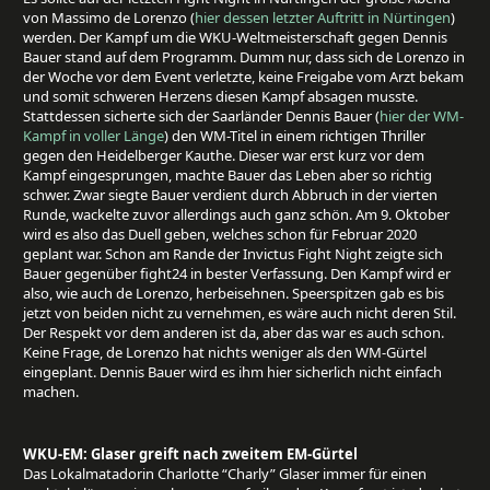
von Massimo de Lorenzo (
hier dessen letzter Auftritt in Nürtingen
)
werden. Der Kampf um die WKU-Weltmeisterschaft gegen Dennis
Bauer stand auf dem Programm. Dumm nur, dass sich de Lorenzo in
der Woche vor dem Event verletzte, keine Freigabe vom Arzt bekam
und somit schweren Herzens diesen Kampf absagen musste.
Stattdessen sicherte sich der Saarländer Dennis Bauer (
hier der WM-
Kampf in voller Länge
) den WM-Titel in einem richtigen Thriller
gegen den Heidelberger Kauthe. Dieser war erst kurz vor dem
Kampf eingesprungen, machte Bauer das Leben aber so richtig
schwer. Zwar siegte Bauer verdient durch Abbruch in der vierten
Runde, wackelte zuvor allerdings auch ganz schön. Am 9. Oktober
wird es also das Duell geben, welches schon für Februar 2020
geplant war. Schon am Rande der Invictus Fight Night zeigte sich
Bauer gegenüber fight24 in bester Verfassung. Den Kampf wird er
also, wie auch de Lorenzo, herbeisehnen. Speerspitzen gab es bis
jetzt von beiden nicht zu vernehmen, es wäre auch nicht deren Stil.
Der Respekt vor dem anderen ist da, aber das war es auch schon.
Keine Frage, de Lorenzo hat nichts weniger als den WM-Gürtel
eingeplant. Dennis Bauer wird es ihm hier sicherlich nicht einfach
machen.
WKU-EM: Glaser greift nach zweitem EM-Gürtel
Das Lokalmatadorin Charlotte “Charly” Glaser immer für einen