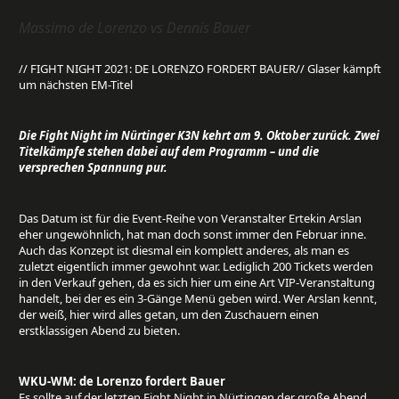
Massimo de Lorenzo vs Dennis Bauer
// FIGHT NIGHT 2021: DE LORENZO FORDERT BAUER// Glaser kämpft
um nächsten EM-Titel
Die Fight Night im Nürtinger K3N kehrt am 9. Oktober zurück. Zwei
Titelkämpfe stehen dabei auf dem Programm – und die
versprechen Spannung pur.
Das Datum ist für die Event-Reihe von Veranstalter Ertekin Arslan
eher ungewöhnlich, hat man doch sonst immer den Februar inne.
Auch das Konzept ist diesmal ein komplett anderes, als man es
zuletzt eigentlich immer gewohnt war. Lediglich 200 Tickets werden
in den Verkauf gehen, da es sich hier um eine Art VIP-Veranstaltung
handelt, bei der es ein 3-Gänge Menü geben wird. Wer Arslan kennt,
der weiß, hier wird alles getan, um den Zuschauern einen
erstklassigen Abend zu bieten.
WKU-WM: de Lorenzo fordert Bauer
Es sollte auf der letzten Fight Night in Nürtingen der große Abend