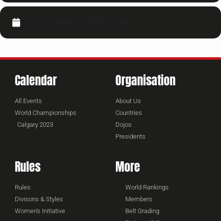
CALENDAR
GOOGLECAL
Calendar
Organisation
All Events
About Us
World Championships
Countries
Calgary 2023
Dojos
Presidents
Rules
More
Rules
World Rankings
Divisons & Styles
Members
Women's Initiative
Belt Grading