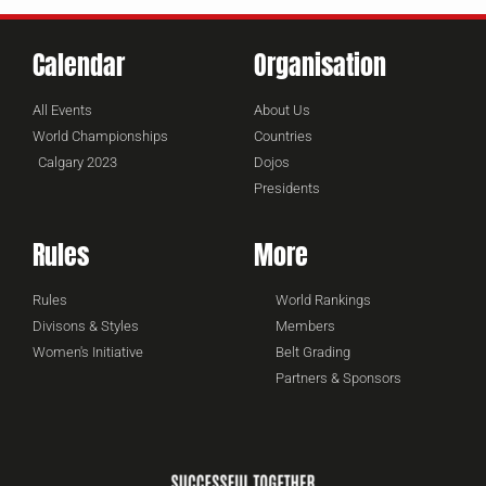
Calendar
Organisation
All Events
About Us
World Championships
Countries
Calgary 2023
Dojos
Presidents
Rules
More
Rules
World Rankings
Divisons & Styles
Members
Women's Initiative
Belt Grading
Partners & Sponsors