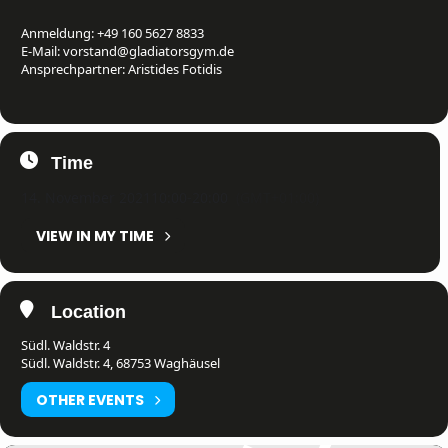
Anmeldung: +49 160 5627 8833
E-Mail: vorstand@gladiatorsgym.de
Ansprechpartner: Aristides Fotidis
Time
14. November 2021
10:00
-
20:00
(GMT+01:00)
VIEW IN MY TIME
Location
Südl. Waldstr. 4
Südl. Waldstr. 4, 68753 Waghäusel
OTHER EVENTS