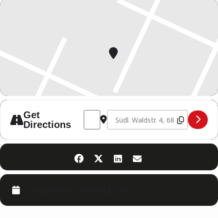
Address - Open Air Boxen [PkCCQhaV7]
Destination Address - Open Air B
Get
Directions
CALENDAR
GOOGLECAL