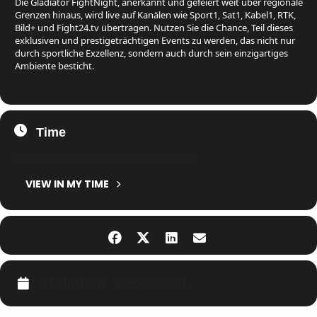
Die Gladiator FightNight, anerkannt und gefeiert weit über regionale
Grenzen hinaus, wird live auf Kanälen wie Sport1, Sat1, Kabel1, RTK,
Bild+ und Fight24.tv übertragen. Nutzen Sie die Chance, Teil dieses
exklusiven und prestigeträchtigen Events zu werden, das nicht nur
durch sportliche Exzellenz, sondern auch durch sein einzigartiges
Ambiente besticht.
Time
26. April 2024
18:00
-
23:00
(GMT+02:00)
VIEW IN MY TIME
CALENDAR
GOOGLECAL