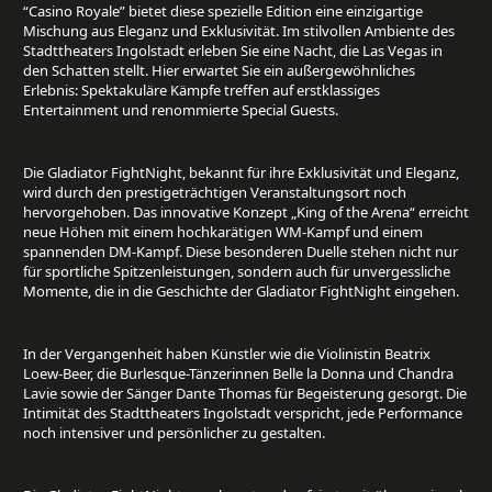
“Casino Royale” bietet diese spezielle Edition eine einzigartige
Mischung aus Eleganz und Exklusivität. Im stilvollen Ambiente des
Stadttheaters Ingolstadt erleben Sie eine Nacht, die Las Vegas in
den Schatten stellt. Hier erwartet Sie ein außergewöhnliches
Erlebnis: Spektakuläre Kämpfe treffen auf erstklassiges
Entertainment und renommierte Special Guests.
Die Gladiator FightNight, bekannt für ihre Exklusivität und Eleganz,
wird durch den prestigeträchtigen Veranstaltungsort noch
hervorgehoben. Das innovative Konzept „King of the Arena“ erreicht
neue Höhen mit einem hochkarätigen WM-Kampf und einem
spannenden DM-Kampf. Diese besonderen Duelle stehen nicht nur
für sportliche Spitzenleistungen, sondern auch für unvergessliche
Momente, die in die Geschichte der Gladiator FightNight eingehen.
In der Vergangenheit haben Künstler wie die Violinistin Beatrix
Loew-Beer, die Burlesque-Tänzerinnen Belle la Donna und Chandra
Lavie sowie der Sänger Dante Thomas für Begeisterung gesorgt. Die
Intimität des Stadttheaters Ingolstadt verspricht, jede Performance
noch intensiver und persönlicher zu gestalten.