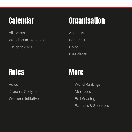
Calendar
Organisation
All Events
About Us
World Championships
Countries
Calgary 2023
Dojos
Presidents
Rules
More
Rules
World Rankings
Divisons & Styles
Members
Women's Initiative
Belt Grading
Partners & Sponsors