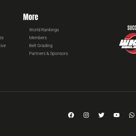
More
World Rankings
es
Members
tive
Belt Grading
Partners & Sponsors