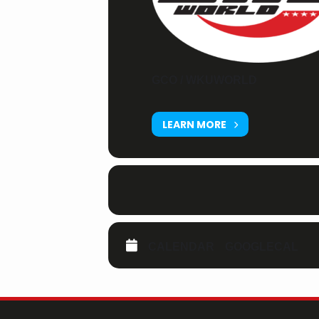
GCO / WKUWORLD
LEARN MORE
CALENDAR
GOOGLECAL