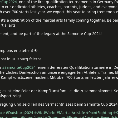
eCup2024
, one of the first qualification tournaments in Germany 
 to our dedicated athletes, coaches, parents, judges, and everyon
h over 700 starts last year, we expect this year to bring tremendo
it’s a celebration of the martial arts family coming together. Be par
tial arts.
ement, and be part of the legacy at the Samonte Cup 2024!
mpions entstehen! 🌟
st in Duisburg feiern!
en
#SamonteCup2024
, einem der ersten Qualifikationsturniere in 
herzliches Dankeschön an unsere engagierten Athleten, Trainer, Elt
 Kampfkunstszene machen. Mit über 700 Starts im letzten Jahr erw
er; es ist eine Feier der Kampfkunstfamilie, die zusammenkommt. Sei
fsport zeigt.
 Aufregung und seid Teil des Vermächtnisses beim Samonte Cup 2024
nce
#Duisburg2024
#WKUWorld
#MartialArtsLife
#PointFighting
#K
Tournament
#Kampfsport
#Grappling
#Boxing
#Amateur
#worldch