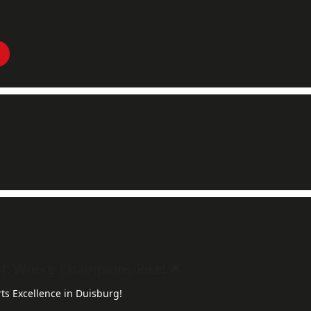
4: Where Champions Rise! 🌟
rts Excellence in Duisburg!