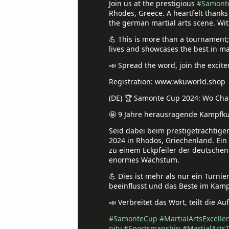
Join us at the prestigious
#Samont
Rhodes, Greece. A heartfelt thanks
the german martial arts scene. Wit
💪 This is more than a tournament; 
lives and showcases the best in mar
📣 Spread the word, join the excit
Registration: www.wkuworld.shop
(DE) 🏆 Samonte Cup 2024: Wo Cha
🤩 9 Jahre herausragende Kampfkun
Seid dabei beim prestigeträchtig
2024 in Rhodos, Griechenland. Ein 
zu einem Eckpfeiler der deutschen
enormes Wachstum.
💪 Dies ist mehr als nur ein Turni
beeinflusst und das Beste im Kamp
📣 Verbreitet das Wort, teilt die
#SamonteCup
#MartialArtsExcelle
nity
#Sportsmanship
#MartialArts