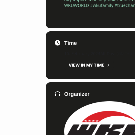
WKUWORLD
#wkufamily
#truecha
Time
10. February 2024
All Day
(GMT+01:
VIEW IN MY TIME
Organizer