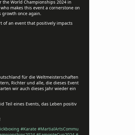
for the World Championships 2024 in
e who makes this event a cornerstone on
us growth once again.
t of an event that positively impacts
Deutschland für die Weltmeisterschaften
ern, Richter und alle, die dieses Event
arten wir auch dieses Jahr wieder ein
d Teil eines Events, das Leben positiv
!
ickboxing
#Karate
#MartialArtsCommu
ampionships2024
#SamonteCup2024
#