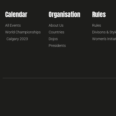
Calendar
Organisation
Rules
All Events
About Us
Rules
World Championships
Countries
Divisons & Styl
Calgary 2023
Dojos
Women's Initia
Presidents