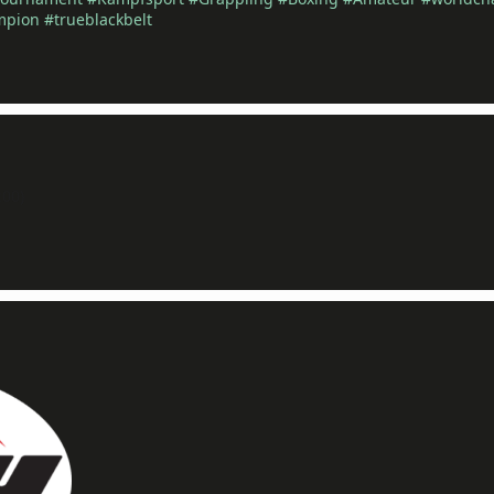
mpion
#trueblackbelt
00)