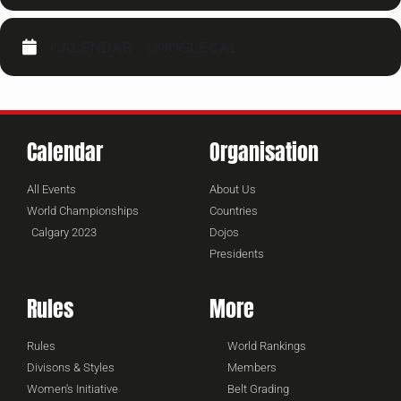
CALENDAR
GOOGLECAL
Calendar
Organisation
All Events
About Us
World Championships
Countries
Calgary 2023
Dojos
Presidents
Rules
More
Rules
World Rankings
Divisons & Styles
Members
Women's Initiative
Belt Grading