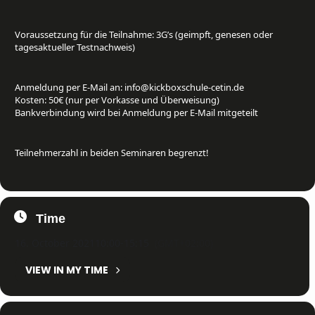
Voraussetzung für die Teilnahme: 3G’s (geimpft, genesen oder
tagesaktueller Testnachweis)
Anmeldung per E-Mail an: info@kickboxschule-cetin.de
Kosten: 50€ (nur per Vorkasse und Überweisung)
Bankverbindung wird bei Anmeldung per E-Mail mitgeteilt
Teilnehmerzahl in beiden Seminaren begrenzt!
Time
16. October 2021
10:00
-
15:15
(GMT+02:00)
VIEW IN MY TIME