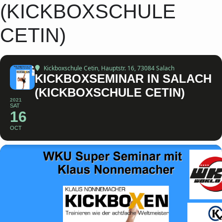
(KICKBOXSCHULE
CETIN)
Kickboxschule Cetin
, Hauptstr. 16, 73084 Salach
KICKBOXSEMINAR IN SALACH
(KICKBOXSCHULE CETIN)
2021
SAT
16
OCT