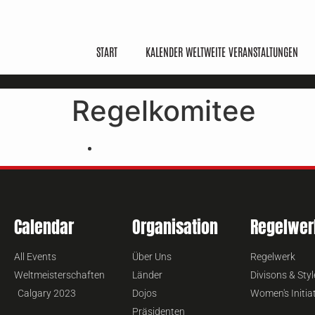
START
KALENDER WELTWEITE VERANSTALTUNGEN
Regelkomitee
Günther Kogucik
Calendar
Organisation
Regelwer
All Events
Über Uns
Regelwerk
Weltmeisterschaften
Länder
Divisons & Styl
Calgary 2023
Dojos
Women's Initia
Präsidenten