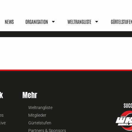
NEWS
ORGANISATION
WELTRANGLISTE
GÜRTELSTUFE
k
Mehr
Weltrangliste
es
Mitglieder
tive
Gürtelstufen
Partners & Sponsors