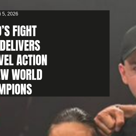
i 5, 2026
’S FIGHT
 DELIVERS
VEL ACTION
EW WORLD
MPIONS