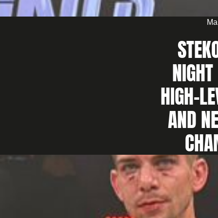
Ma
STEKO
NIGHT
HIGH-LE
AND N
CHA