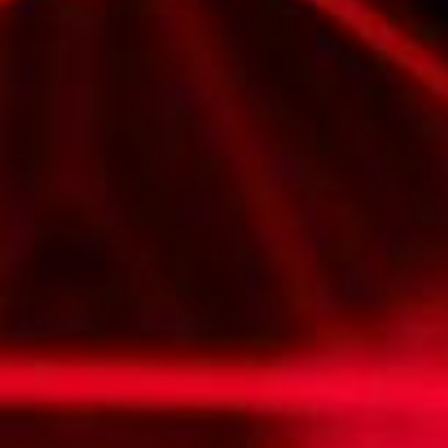
L
atest News