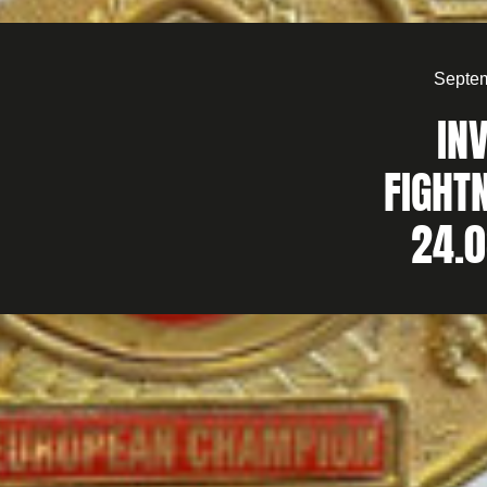
Septem
IN
FIGHT
24.