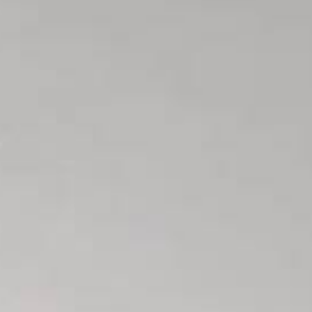
L
atest News