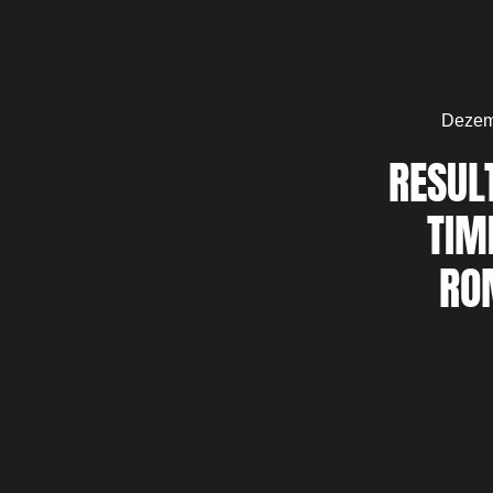
Dezem
RESULT
TIM
RO