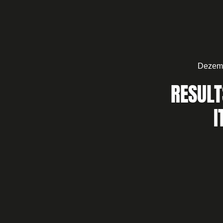
Dezemb
RESULT
I